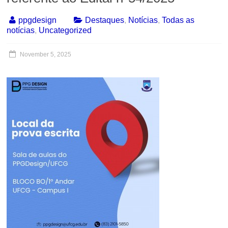
ppgdesign
Destaques
,
Notícias
,
Todas as
notícias
,
Uncategorized
November 5, 2025