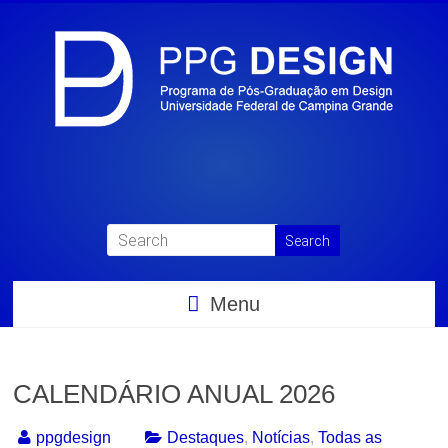
Menu
CALENDÁRIO ANUAL 2026
ppgdesign
Destaques
,
Notícias
,
Todas as