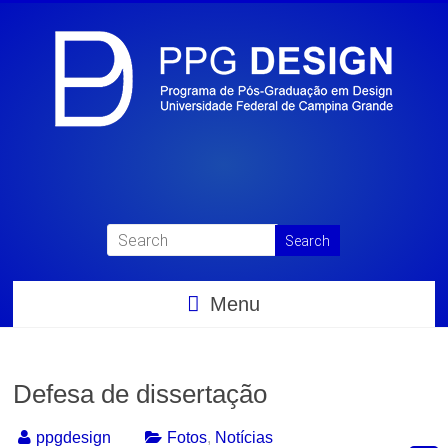
Menu
Defesa de dissertação
ppgdesign
Fotos
,
Notícias